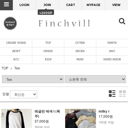
LOGIN
JOIN
CART
MYPAGE
VIEW
+2000P
UNDER WEAR
TOP
OUTER
PANTS
SKIRT
DRESS
SHOES
BAG
ACC
KIDS
MAN
HAND MADE
TOP
Tee
정렬
레글런 배색 t (폭
milky t
주)
17,000원
37,000원
100원 적립
300원 적립