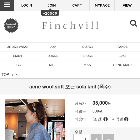
LOGIN
JOIN
CART
MYPAGE
VIEW
+2000P
UNDER WEAR
TOP
OUTER
PANTS
SKIRT
DRESS
SHOES
BAG
ACC
KIDS
MAN
HAND MADE
TOP
knit
acne wool soft 포근 sola knit (폭주)
35,000
상품가
원
적립금
300원
배송비
(조건)
지역별
수량