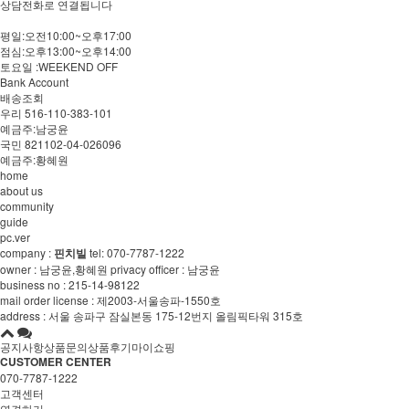
상담전화로 연결됩니다
평일:오전10:00~오후17:00
점심:오후13:00~오후14:00
토요일 :WEEKEND OFF
Bank Account
배송조회
우리 516-110-383-101
예금주:남궁윤
국민 821102-04-026096
예금주:황혜원
home
about us
community
guide
pc.ver
company :
핀치빌
tel:
070-7787-1222
owner : 남궁윤,황혜원 privacy officer : 남궁윤
business no : 215-14-98122
mail order license : 제2003-서울송파-1550호
address : 서울 송파구 잠실본동 175-12번지 올림픽타워 315호
공지사항
상품문의
상품후기
마이쇼핑
CUSTOMER CENTER
070-7787-1222
고객센터
연결하기