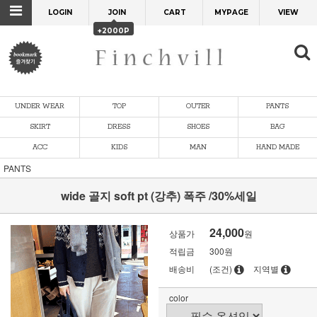
LOGIN
JOIN
CART
MYPAGE
VIEW
+2000P
UNDER WEAR
TOP
OUTER
PANTS
SKIRT
DRESS
SHOES
BAG
ACC
KIDS
MAN
HAND MADE
PANTS
wide 골지 soft pt (강추) 폭주 /30%세일
24,000
상품가
원
적립금
300원
배송비
(조건)
지역별
color