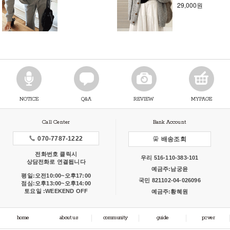
29,000원
NOTICE
Q&A
REVIEW
MYPAGE
Call Center
Bank Account
070-7787-1222
배송조회
전화번호 클릭시
우리 516-110-383-101
상담전화로 연결됩니다
예금주:남궁윤
평일:오전10:00~오후17:00
국민 821102-04-026096
점심:오후13:00~오후14:00
토요일 :WEEKEND OFF
예금주:황혜원
home
about us
community
guide
pc.ver