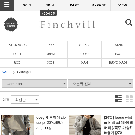
LOGIN
JOIN
CART
MYPAGE
VIEW
+2000P
UNDER WEAR
TOP
OUTER
PANTS
SKIRT
DRESS
SHOES
BAG
ACC
KIDS
MAN
HAND MADE
SALE
Cardigan
정렬
cozy R 투웨이 zip
[20%] loose wint
up jp (20%세일)
er knit cd (하이퀄
러티 )/폭주 가슴7
39,000원
0/총기장72